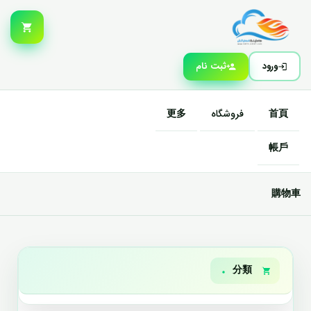
ورود
ثبت نام
首頁
فروشگاه
更多
帳戶
購物車
分類