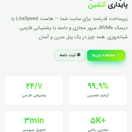
پایداری
آتشین
زیرساخت قدرتمند برای سایت شما — هاست
LiteSpeed
با
دیسک
NVMe
، سرور مجازی و دامنه با پشتیبانی فارسی
شبانه‌روزی. همه چیز در یک پنل مدرن و آسان.
مشاهده پلن‌ها
ثبت دامنه
۲۴/۷
۹۹.۹%
آپتایم تضمینی
پشتیبانی فارسی
۳min
+۵K
مشتری راضی
تحویل سرویس