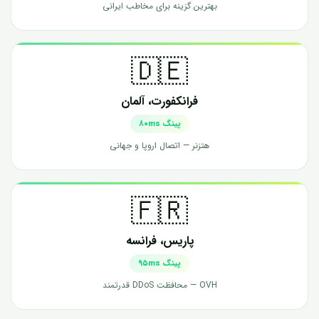
بهترین گزینه برای مخاطب ایرانی
🇩🇪
فرانکفورت، آلمان
پینگ ۸۰ms
هتزنر — اتصال اروپا و جهانی
🇫🇷
پاریس، فرانسه
پینگ ۹۵ms
OVH — محافظت DDoS قدرتمند