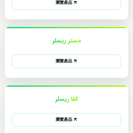
瀏覽產品
مستر ریسلر
瀏覽產品
الفا ریسلر
瀏覽產品