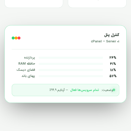
کنترل پنل
cPanel — Server ۰۱
۲۴%
پردازنده
۴۱%
حافظه RAM
۱۸%
فضای دیسک
۵۷%
پهنای باند
وضعیت:
تمام سرویس‌ها فعال
— آپتایم ۹۹.۹٪