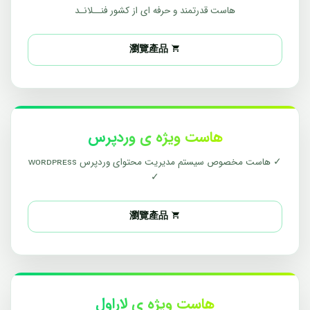
هاست قدرتمند و حرفه ای از کشور فنــلانـد
瀏覽產品
هاست ویژه ی وردپرس
✓ هاست مخصوص سیستم مدیریت محتوای وردپرس ᴡᴏʀᴅᴘʀᴇss
✓
瀏覽產品
هاست ویژه ی لاراول