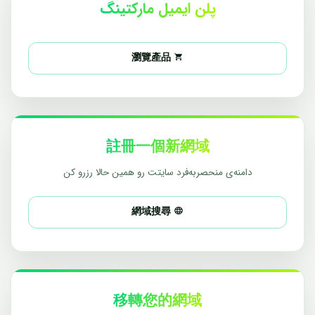
پلن ایمیل مارکتینگ
瀏覽產品
註冊一個新網域
دامنه‌ی منحصربه‌فرد سایتت رو همین حالا رزرو کن
網域搜尋
移轉您的網域