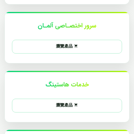
سرور اختصـاصی آلمـان
瀏覽產品
خدمات هاستینگ
瀏覽產品