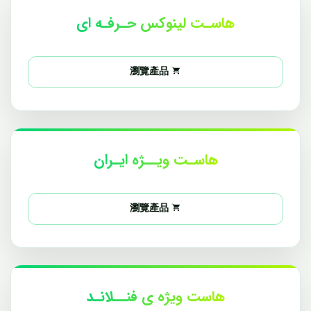
هاسـت لینوکس حـرفـه ای
瀏覽產品
هاسـت ویــژه ایـران
瀏覽產品
هاست ویژه ی فنــلانـد