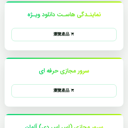
نماینـدگی هاسـت دانلود ویـژه
瀏覽產品
سرور مجازی حرفه ای
瀏覽產品
سرور مجازی (اس اس دی) آلمان