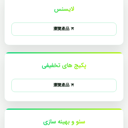
لایسنس
瀏覽產品
پکیج های تخفیفی
瀏覽產品
سئو و بهینه سازی