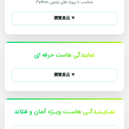
متناسب با پروژه های پایتون Python
瀏覽產品
نمایندگی هاست حرفه ای
瀏覽產品
نمـایـنـدگـی هاسـت ویـژه آلمان و فنلاند