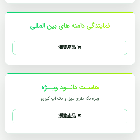
نمایندگی دامنه های بین المللی
瀏覽產品
هاسـت دانـلود ویــژه
ویژه نگه داری فایل و بک آپ گیری
瀏覽產品