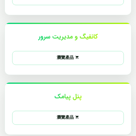
کانفیگ و مدیریت سرور
瀏覽產品
پنل پیامک
瀏覽產品