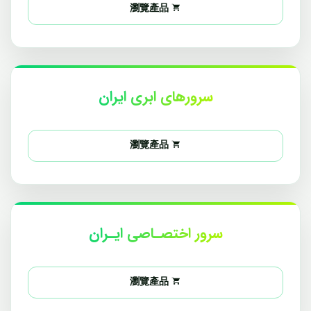
瀏覽產品
سرورهای ابری ایران
瀏覽產品
سرور اختصـاصی ایـران
瀏覽產品