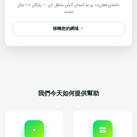
دامنه‌ی فعلی‌ت رو به آسمان آتش منتقل کن — رایگان + ۱ سال
تمدید
移轉您的網域
我們今天如何提供幫助